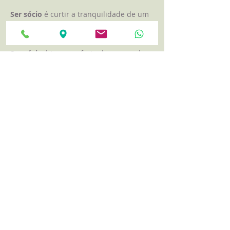
Ser sócio
é curtir a tranquilidade de um
ambiente com verde e silêncio, longe do
barulho da cidade.
Ser sócio
é ter o conforto de um amplo
estacionamento gratuito para o sócios.
Ser sócio
é ter desconto de 15% na conta
de consumo e na maioria das atividades
oferecidas pelo Clube.
Ser sócio
é desfrutar de uma
programação variada, com diversas
atividades culturais gratuitas.
Venha ser parte
da Sociedade
Germania.
Mais informações
na Secretaria do clube
(2274-2598
/2599 -
98278-0116)
.
CONTATOS