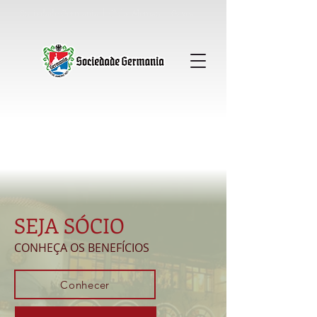
Sociedade Germania │ Clube Alemao │ Gavea
SEJA SÓCIO
CONHEÇA OS BENEFÍCIOS
Conhecer