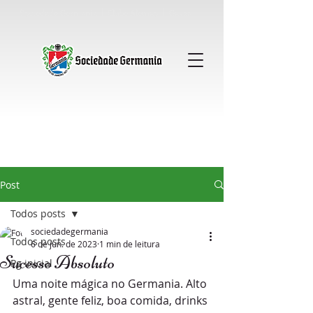
Sociedade Germania │ Clube Alemao │ Gavea
Post
Todos posts
sociedadegermania
Todos posts
6 de jun. de 2023
1 min de leitura
Sucesso Absoluto
Pg inicial
Uma noite mágica no Germania. Alto 
astral, gente feliz, boa comida, drinks 