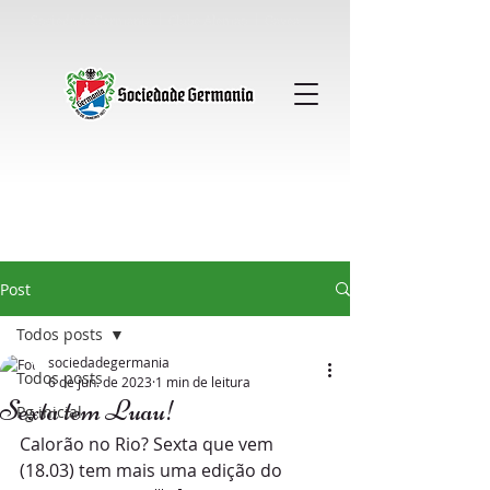
Sociedade Germania │ Clube Alemao │ Gavea
Post
Todos posts
sociedadegermania
Todos posts
6 de jun. de 2023
1 min de leitura
Sexta tem Luau!
Pg inicial
Calorão no Rio? Sexta que vem 
(18.03) tem mais uma edição do 