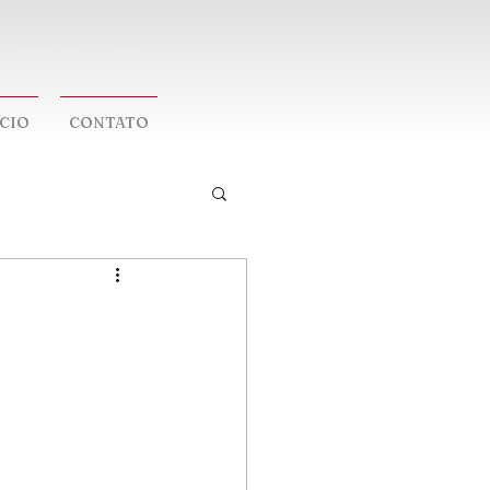
ia │ Clube Alemao │ Gavea
ÓCIO
CONTATO