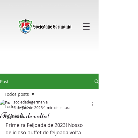
Sociedade Germania │ Clube Alemao │ Gavea
Post
Todos posts
sociedadegermania
Todos posts
6 de jun. de 2023
1 min de leitura
Feijoada de volta!
Pg inicial
Primeira Feijoada de 2023! Nosso 
delicioso buffet de feijoada volta 