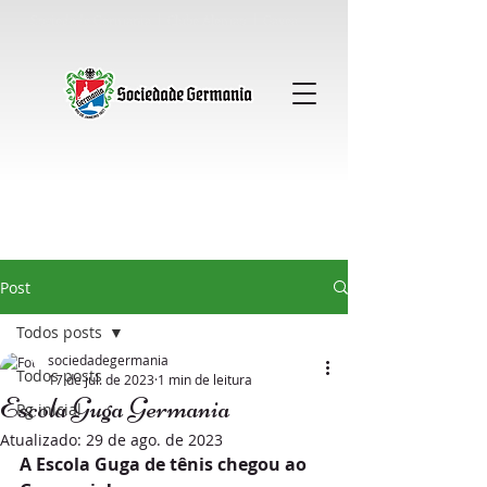
Sociedade Germania │ Clube Alemao │ Gavea
Post
Todos posts
sociedadegermania
Todos posts
17 de jul. de 2023
1 min de leitura
Escola Guga Germania
Pg inicial
Atualizado:
29 de ago. de 2023
A Escola Guga de tênis chegou ao 