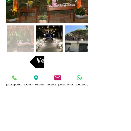
Voltar
Comemore em meio ao verde nesta
pérgula com vista para piscina, pátio,
jardins e para o imponente Dois
irmãos! Capacidade 60 pessoas.
CONTATOS
tel: +55 21 2274-2598
I
2274-2599
WhatsApp:
+55 21 98278-0116
e-mail: secretaria@sociedadegermania.com.br