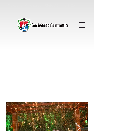
Sociedade Germania │ Clube Alemao │ Gavea
Pérgula