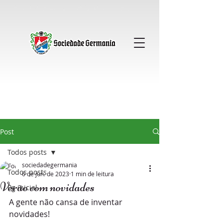
Sociedade Germania │ Clube Alemao │ Gavea
Post
Todos posts
sociedadegermania
Todos posts
6 de jun. de 2023
1 min de leitura
Verão com novidades
Pg inicial
A gente não cansa de inventar 
novidades! 