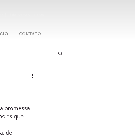
ia │ Clube Alemao │ Gavea
ÓCIO
CONTATO
 a promessa 
os os que 
a, de 