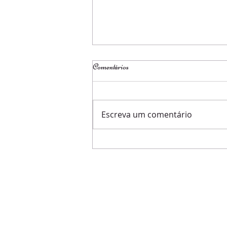
Comentários
Páscoa 2026
Escreva um comentário
CONTATOS
tel: +55 21 2274-2598
I
2274-2599
WhatsApp: +55 21 98278-0116
e-mail: secretaria@sociedadegerma