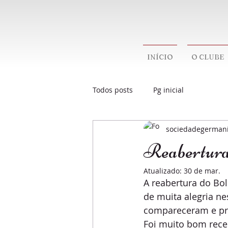
INÍCIO
O CLUBE
Todos posts
Pg inicial
sociedadegerman
Reabertura
Atualizado:
30 de mar.
A reabertura do Bo
de muita alegria n
compareceram e pre
Foi muito bom rece