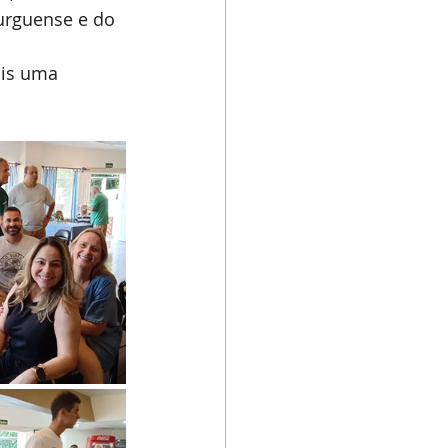
urguense e do 
is uma 
.