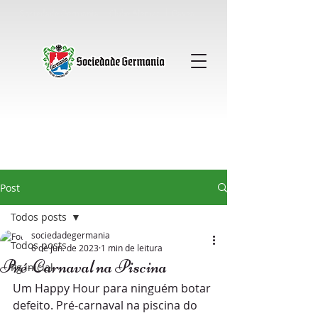
Sociedade Germania │ Clube Alemao │ Gavea
Post
Todos posts
sociedadegermania
Todos posts
6 de jun. de 2023
1 min de leitura
Pré-Carnaval na Piscina
Pg inicial
Um Happy Hour para ninguém botar 
defeito. Pré-carnaval na piscina do 