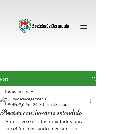
Sociedade Germania │ Clube Alemao │ Gavea
Post
Todos posts
sociedadegermania
Todos posts
6 de jun. de 2023
1 min de leitura
Piscina com horário estendido
Pg inicial
Ano novo e muitas novidades para 
você! Aproveitando o verão que 