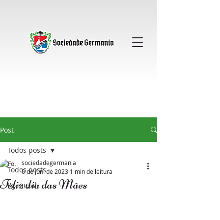
Sociedade Germania │ Clube Alemao │ Gavea
Post
Todos posts
sociedadegermania
Todos posts
6 de jun. de 2023
1 min de leitura
Feliz dia das Mães
Pg inicial