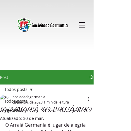
Sociedade Germania │ Clube Alemao │ Gavea
Post
Todos posts
sociedadegermania
Todos posts
29 de jun. de 2023
1 min de leitura
ARRAIÁ SOLIDÁRIO
Pg inicial
Atualizado:
30 de mar.
O Arraiá Germania é lugar de alegria 